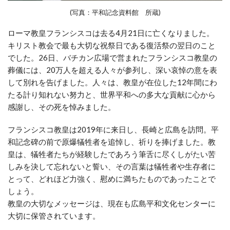
(写真：平和記念資料館 所蔵)
ローマ教皇フランシスコは去る4月21日に亡くなりました。
キリスト教会で最も大切な祝祭日である復活祭の翌日のこと
でした。26日、バチカン広場で営まれたフランシスコ教皇の
葬儀には、20万人を超える人々が参列し、深い哀悼の意を表
して別れを告げました。人々は、教皇が在位した12年間にわ
たる計り知れない努力と、世界平和への多大な貢献に心から
感謝し、その死を悼みました。
フランシスコ教皇は2019年に来日し、長崎と広島を訪問。平
和記念碑の前で原爆犠牲者を追悼し、祈りを捧げました。教
皇は、犠牲者たちが経験したであろう筆舌に尽くしがたい苦
しみを決して忘れないと誓い、その言葉は犠牲者や生存者に
とって、どれほど力強く、慰めに満ちたものであったことで
しょう。
教皇の大切なメッセージは、現在も広島平和文化センターに
大切に保管されています。