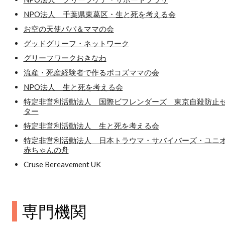
NPO法人 千葉県東葛区・生と死を考える会
お空の天使パパ＆ママの会
グッドグリーフ・ネットワーク
グリーフワークおきなわ
流産・死産経験者で作るポコズママの会
NPO
法人 生と死を考える会
特定非営利活動法人 国際ビフレンダーズ 東京自殺防止
ター
特定非営利活動法人 生と死を考える会
特定非営利活動法人 日本トラウマ・サバイバーズ・ユニ
赤ちゃんの舟
Cruse Bereavement UK
専門機関