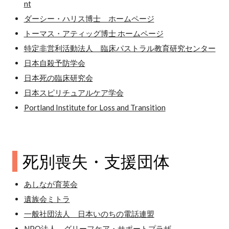
nt
ダーシー・ハリス博士 ホームページ
トーマス・アティッグ博士 ホームページ
特定非営利活動法人 臨床パストラル教育研究センター
日本自殺予防学会
日本死の臨床研究会
日本スピリチュアルケア学会
Portland Institute for Loss and Transition
死別喪失・支援団体
あしなが育英会
遺族会ミトラ
一般社団法人 日本いのちの電話連盟
NPO法人 グリーフケア・サポートプラザ