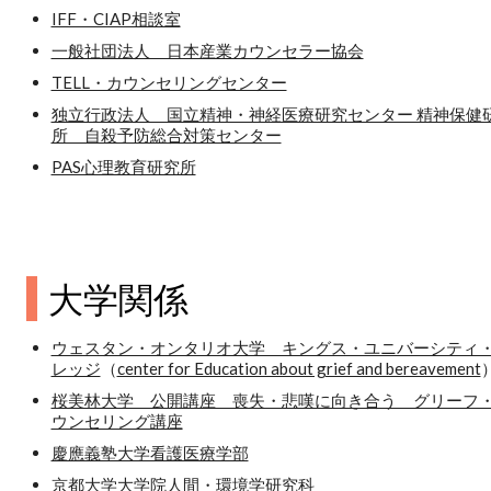
IFF・CIAP相談室
一般社団法人 日本産業カウンセラー協会
TELL・カウンセリングセンター
独立行政法人 国立精神・神経医療研究センター 精神保健
所 自殺予防総合対策センター
PAS心理教育研究所
大学関係
ウェスタン・オンタリオ大学 キングス・ユニバーシティ
レッジ
（
center for Education about grief and bereavement
桜美林大学 公開講座 喪失・悲嘆に向き合う グリーフ
ウンセリング講座
慶應義塾大学看護医療学部
京都大学大学院人間・環境学研究科