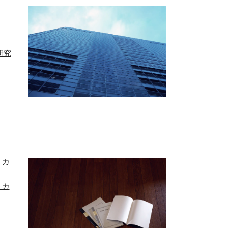
研究
・カ
）
・カ