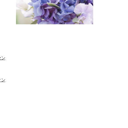
セン
オン