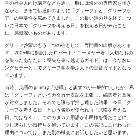
学の社会人向け講座などを通じ、時には海外の専門家を招き
ながら、まるで伝道師のように「グリーフ」と「グリーフケ
ア」の重要性を広めてきました。この長い道のりを経て、つ
いに日本で「グリーフを考える日」を祝える日が来たこと
に、感慨深いものがあります。
グリーフ啓蒙のもう一つの柱として、専門書の出版がありま
す。2006年に翻訳したロバート・ニーメヤー著『大切なもの
を失ったあなたに：喪失を乗り越えるガイド』は、今なおロ
ングセラーとしてグリーフ学を学ぶ人々の定番ガイドとなっ
ています。
当時、英語の grief は「悲嘆」と訳すのが一般的でしたが、私
は「グリーフ」というカタカナ表記を主張し、編集者と意見
が対立しました。それでも譲らず押し通した結果、今日「グ
リーフを考える日」という名称が使われ（「悲嘆を考える
日」ではなく）、このカタカナ用語が市民権を得たことに、
少し誇らしい気持ちを抱いています。この表記にこだわった
理由については、また別の機会にお話ししたいと思います。