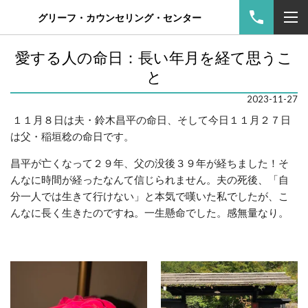
グリーフ・カウンセリング・センター
愛する人の命日：長い年月を経て思うこ
と
2023-11-27
１１月８日は夫・鈴木昌平の命日、そして今日１１月２７日
は父・稲垣稔の命日です。
昌平が亡くなって２９年、父の没後３９年が経ちました！そ
んなに時間が経ったなんて信じられません。夫の死後、「自
分一人では生きて行けない」と本気で嘆いた私でしたが、こ
んなに長く生きたのですね。一生懸命でした。感無量なり。