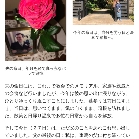
今年の命日は、自分を労う日と決
めて箱根へ。
夫の命日、年月を経て真っ赤なバ
ラで追悼
夫の命日には、これまで教会でのメモリアル、家族や親戚と
の会食など行いましたが、今年は彼の思い出に浸りながら、
ひとりゆっくり過ごすことにしました。墓参りは前日にすま
せ、当日は、思いつくまま、気の向くまま、箱根を訪れまし
た。散策と日帰り温泉で多忙な日常から自らを解放。
そして今日（２７日）は、ただ父のことをあれこれ思い出し
ていました。父の最後の日：私は、重篤の父に付き添ってい