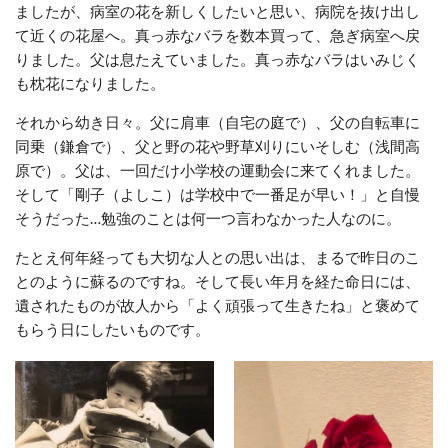
ましたが、病室の花を新しくしたいと思い、病院を抜け出し
て近くの花屋へ。真っ赤なバラを数本買って、急ぎ病室へ戻
りました。父は息たえていました。真っ赤なバラはいみじく
も枕花になりました。
それから幼き日々。父に肩車（自宅の庭で）、父の自転車に
同乗（鎌倉で）、父と野の花や野草刈りにいそしむ（浅間高
原で）。父は、一回だけ小学校の運動会に来てくれました。
そして「剛子（よしこ）は学校中で一番足が早い！」と自慢
そうだった
…
勉強のことは何一つ言わなかった人なのに。
たとえ何年経っても大切な人との思い出は、まるで昨日のこ
とのように蘇るのですね。そして長い年月を経た命日には、
遺されたものが故人から「よく頑張って生きたね」と褒めて
もらう日にしたいものです。