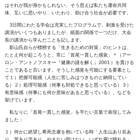
はそれが我が身かもしれない、そう思えば私たち運命共同
体、互いに思いやり、いたわり、助け合う社会が必要です。
3日間にわたる学会は充実したプログラムで、刺激を受けた
講演がいくつもありましたが、紙面の関係で一つだけ、大会
長の講演から学んだことを記します。
影山氏自らが標榜する「生きるための対策」のヒントは、
たとえ何が起ころうと、常に「首尾一貫した感覚」＊（アー
ロン・アントノフスキー『健康の謎を解く』2001 ）を貫ける
ことであると言います。そうした感覚を可能にする要素とし
て１）把握可能感（人生に苦しみはつきものと納得してい
る）２）処理可能感（何事も対処できると思っている）３）
有意味感（何事にも何か意味があると思っている）、などを
挙げています。
私なりに「首尾一貫した感覚」を平たい言葉で表現してみ
ました：
１）何かに絶望し希死念慮を抱いている時「人生山あり谷あ
り、苦あり楽あり、やまない雨はない、いずれ霧は晴れる」