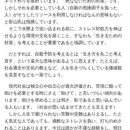
ネット作りを進めています。「死なないための対策」です。
しかしそれを必要としている人（自殺の危険因子を負った
人）がそうしたリソースを利用しなければなんの意味もない
と影山氏は指摘しています。
そこで水際まで追い込まれる前に、ストレス対処力を伸ば
せるような環境や文化を築くこと、すなわち「生きるための
対策」を考えることが重要であると強調しています。
だとすれば、自殺予防を考えるとは「生き方を丸ごと考え
直す」という遠大な意味があるように思えます。たとえば、
社会通念や文化の教えなど、人を生きづらくしている価値観
を見直すなども一策でしょう。
現代社会は独立心や自立心が過大評価され、苦境に陥って
助けを必要とする時にさえ「助けて」と言いづらい傾向があ
ります。助けを求めることは弱さ、恥であると思い込んでい
る人もいます。（社会が思い込ませてきたとも言えます）
しかし人生で避けられない苦難や災難はありえるし、たと
え気丈な人であっても、過酷なストレスを負い、打ちのめさ
れることはありえます。今日は誰かが不運な経験をし、明日