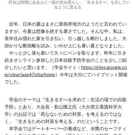
灯台は暗闇にある人に一筋の光を照らし、「生きるすべ」を示してい
るように思える
近年、日本の夏はまさに亜熱帯地方のようだと言われてい
ますが、今夏は想像を絶する暑さでした。そんな中、私は、
長年住み慣れた家を引き払い、引っ越しを断行しました。大
掛かりな断捨離を試み、いやが上にも暑い夏となりました。
やっと少し落ち着いて久々にペンを取ります。昨年に引き
続きオンライン参加した日本自殺予防学会のことを少しご紹
介したいと思います。（学会サイト：
https://sites.google.co
m/view/jasp47oita/home
）今年は大分にてハイブリット開催
でした。
学会のテーマは『生きるすべを求めて：生活の場での自殺
予防』とあり、大会長・影山隆之氏（大分県立看護科学大
学）のお話では「死なないための対策」を考えるのではな
く、「生きるための対策を考える」のだということです。
本学会ではゲートキーパーの養成など、水際のセーフティ